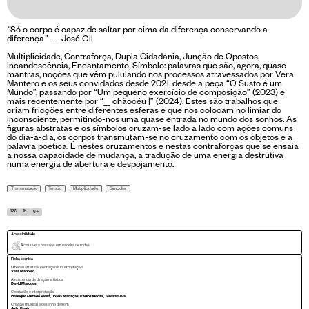
“
Só o corpo é capaz de saltar por cima da diferença conservando a
diferença
”
— José Gil
Multiplicidade, Contraforça, Dupla Cidadania, Junção de Opostos,
Incandescência, Encantamento, Símbolo: palavras que são, agora, quase
mantras, noções que vêm pululando nos processos atravessados por Vera
Mantero e os seus convidados desde 2021, desde a peça “O Susto é um
Mundo”, passando por “Um pequeno exercício de composição” (2023) e
mais recentemente por “__ chãocéu |” (2024). Estes são trabalhos que
criam fricções entre diferentes esferas e que nos colocam no limiar do
inconsciente, permitindo-nos uma quase entrada no mundo dos sonhos. As
figuras abstratas e os símbolos cruzam-se lado a lado com ações comuns
do dia-a-dia, os corpos transmutam-se no cruzamento com os objetos e a
palavra poética. É nestes cruzamentos e nestas contraforças que se ensaia
a nossa capacidade de mudança, a tradução de uma energia destrutiva
numa energia de abertura e despojamento.
Transmutação
Tensão
Multiplicidade
Símbolos
12
€
1h
6+
Acessibilidade
Acessível a pessoas em cadeira de rodas
Ficha técnica
Direção artística, cocriação e interpretação
Vera Mantero
Assistência de direção artística
David Marques
Cocriação e interpretação
Henrique Furtado Vieira, Joana Manaças, Paulo Quedas, Teresa Silva
Criação musical e desenho de som