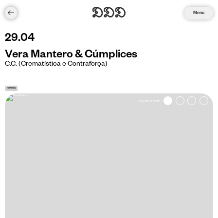
Menu
29
.
04
Vera Mantero & Cúmplices
C.C. (Crematística e Contraforça)
estreia
© BEATRIZ PEQUENO