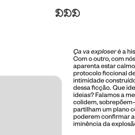
Ça va exploser
é a hi
Com o outro, com nó
aparenta estar calmo
protocolo ficcional 
intimidade construíd
dessa ficção. Que id
ideias? Falamos a me
colidem, sobrepõem-s
partilham um plano 
poderem confirmar a 
iminência da explosã