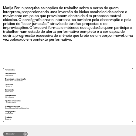
Matija Ferlin pesquisa as noções de trabalho sobre o corpo de quem
interpreta, proporcionando uma inversão de ideias estabelecidas sobre o
movimento em palco que prevalecem dentro do dito processo teatral
clássico. O coreógrafo croata interessa-se também pela observação e pela
prática do “estar juntos/as” através de tarefas, propostas e de
improvisações. Oferecerá formas e métodos que ajudarão quem participa a
trabalhar num estado de alerta performativo completo e a ser capaz de
ouvir a progressão excessiva do silêncio que brota de um corpo imóvel, uma
vez colocado em contexto performativo.
Ficha técnica
Direção e texto
Paulo Mota
Dramaturgia e interpretação
André Pires e Paulo Mota
Cenografia
F. Ribeiro
Sonoplastia
André Pires
Desenho de luz
Cárin Geada
Figurinos e máscaras
Catarina Barros
Produção executiva
Bruno Moreira, Patrícia Gonçalves
Design gráfico
Paulo Mariz
Produção
Devagar
Newsletter