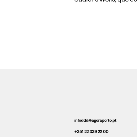
Sadler’s Wells, que 
infoddd@agoraporto.pt
+351 22 339 22 00