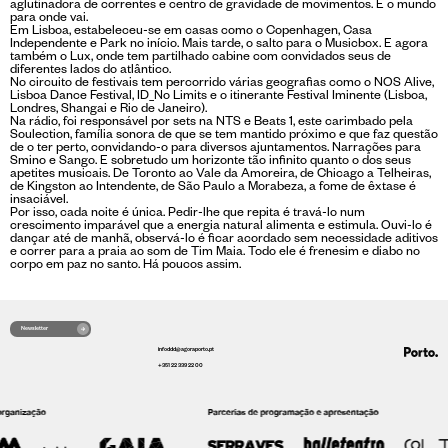
aglutinadora de correntes e centro de gravidade de movimentos. E o mundo
para onde vai.
Em Lisboa, estabeleceu-se em casas como o Copenhagen, Casa
Independente e Park no início. Mais tarde, o salto para o Musicbox. E agora
também o Lux, onde tem partilhado cabine com convidados seus de
diferentes lados do atlântico.
No circuito de festivais tem percorrido várias geografias como o NOS Alive,
Lisboa Dance Festival, ID_No Limits e o itinerante Festival Iminente (Lisboa,
Londres, Shangai e Rio de Janeiro).
Na rádio, foi responsável por sets na NTS e Beats 1, este carimbado pela
Soulection, família sonora de que se tem mantido próximo e que faz questão
de o ter perto, convidando-o para diversos ajuntamentos. Narrações para
Smino e Sango. E sobretudo um horizonte tão infinito quanto o dos seus
apetites musicais. De Toronto ao Vale da Amoreira, de Chicago a Telheiras,
de Kingston ao Intendente, de São Paulo a Morabeza, a fome de êxtase é
insaciável.
Por isso, cada noite é única. Pedir-lhe que repita é travá-lo num
crescimento imparável que a energia natural alimenta e estimula. Ouvi-lo é
dançar até de manhã, observá-lo é ficar acordado sem necessidade aditivos
e correr para a praia ao som de Tim Maia. Todo ele é frenesim e diabo no
corpo em paz no santo. Há poucos assim.
Newsletter
infoddd@agoraporto.pt
+351 22 339 22 00