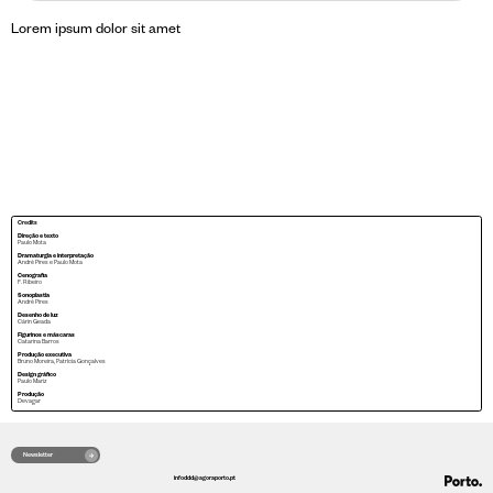
Lorem ipsum dolor sit amet
Credits
Direção e texto
Paulo Mota
Dramaturgia e interpretação
André Pires e Paulo Mota
Cenografia
F. Ribeiro
Sonoplastia
André Pires
Desenho de luz
Cárin Geada
Figurinos e máscaras
Catarina Barros
Produção executiva
Bruno Moreira, Patrícia Gonçalves
Design gráfico
Paulo Mariz
Produção
Devagar
Newsletter
infoddd@agoraporto.pt